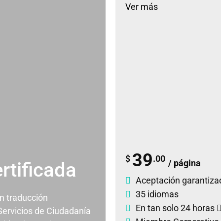
Ver más
39
$
.00
/ página
rtificada
Aceptación garantiza
35 idiomas
un traducción
En tan solo 24 horas
 Servicios de Ciudadanía