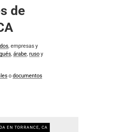
s de
 CA
ados
, empresas y
ugués
,
árabe
,
ruso
y
les
o
documentos
DA EN TORRANCE, CA