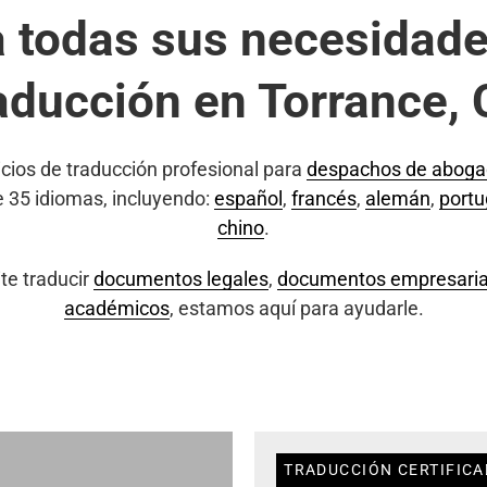
a todas sus necesidade
aducción en Torrance,
cios de traducción profesional para
despachos de abog
e 35 idiomas, incluyendo:
español
,
francés
,
alemán
,
port
chino
.
te traducir
documentos legales
,
documentos empresaria
académicos
, estamos aquí para ayudarle.
TRADUCCIÓN CERTIFICA