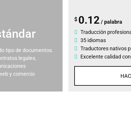
0.12
$
/ palabra
stándar
Traducción profesiona
35 idiomas
Traductores nativos p
odo tipo de documentos.
Excelente calidad con
ontratos legales,
nicaciones
 web y comercio
HAC