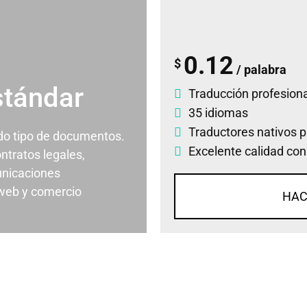
0.12
$
/ palabra
stándar
Traducción profesiona
35 idiomas
Traductores nativos p
odo tipo de documentos.
Excelente calidad con
ontratos legales,
nicaciones
 web y comercio
HAC