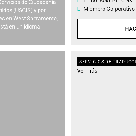
En tan solo 24 horas
 Servicios de Ciudadanía
Miembro Corporativo
nidos (USCIS) y por
es en West Sacramento,
stá en un idioma
HAC
SERVICIOS DE TRADUCC
Ver más