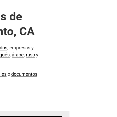
s de
nto, CA
ados
, empresas y
ugués
,
árabe
,
ruso
y
les
o
documentos