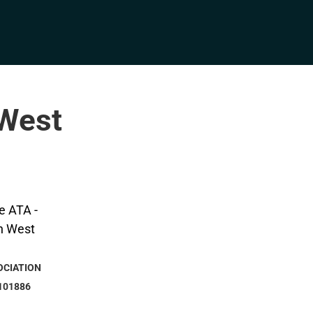
 West
OCIATION
101886