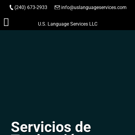
(240) 673-2933
|
info@uslanguageservices.com
HACER PEDIDO
Saltar
U.S. Language Services LLC
al
contenido
Servicios de