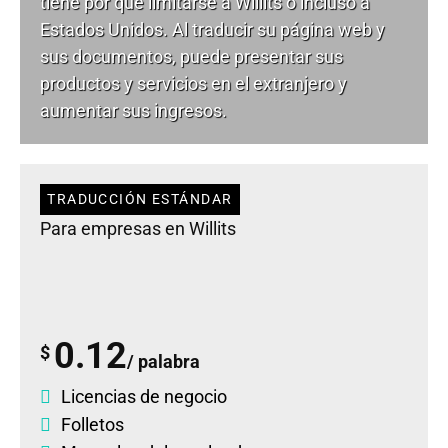
tiene por qué limitarse a Willits o incluso a
Estados Unidos. Al traducir su página web y
sus documentos, puede presentar sus
productos y servicios en el extranjero y
aumentar sus ingresos.
TRADUCCIÓN ESTÁNDAR
Para empresas en Willits
0.12
$
/ palabra
Licencias de negocio
Folletos