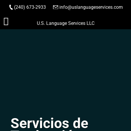
(240) 673-2933
|
info@uslanguageservices.com
HACER PEDIDO
Saltar
U.S. Language Services LLC
al
contenido
Servicios de