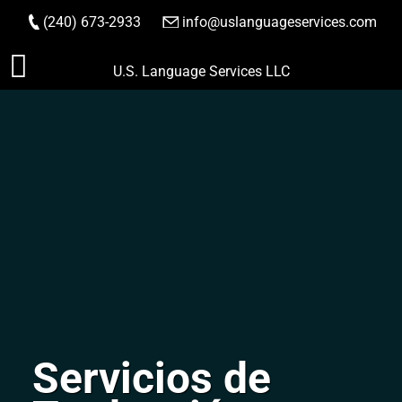
(240) 673-2933
|
info@uslanguageservices.com
HACER PEDIDO
Saltar
U.S. Language Services LLC
al
contenido
Servicios de