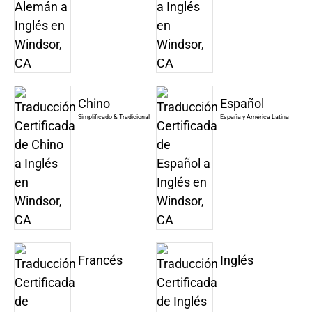
Chino
Español
Simplificado & Tradicional
España y América Latina
Francés
Inglés