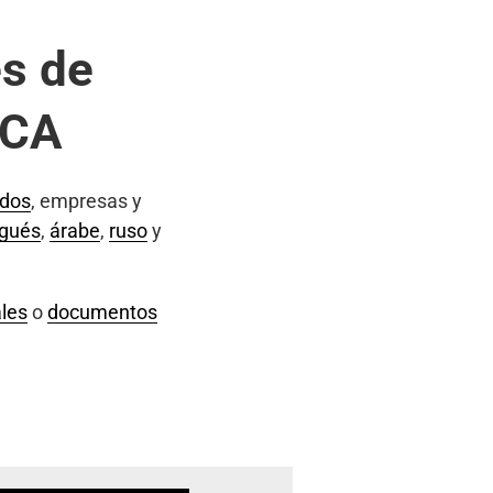
s de
 CA
ados
, empresas y
ugués
,
árabe
,
ruso
y
les
o
documentos