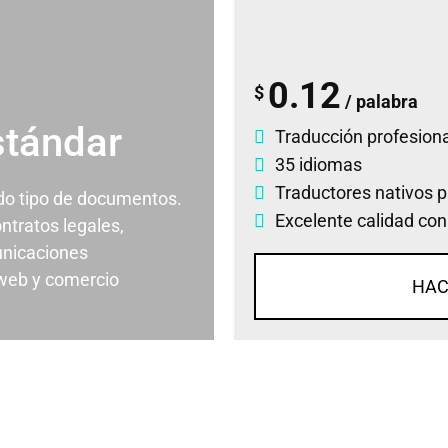
0.12
$
/ palabra
stándar
Traducción profesiona
35 idiomas
Traductores nativos p
odo tipo de documentos.
Excelente calidad con
ontratos legales,
nicaciones
 web y comercio
HAC