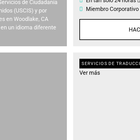
En tan solo 24 horas
 Servicios de Ciudadanía
Miembro Corporativo
nidos (USCIS) y por
es en Woodlake, CA
en un idioma diferente
HAC
SERVICIOS DE TRADUCC
Ver más