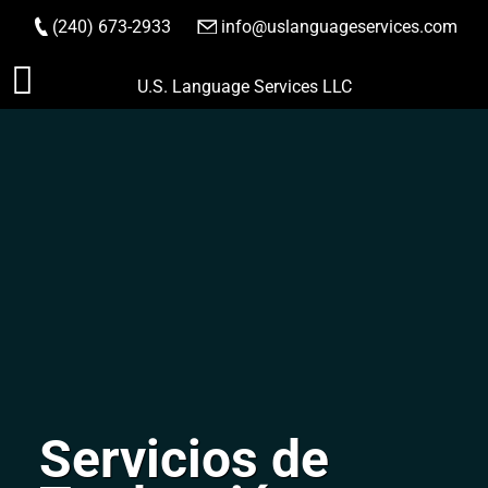
(240) 673-2933
|
info@uslanguageservices.com
HACER PEDIDO
Saltar
U.S. Language Services LLC
al
contenido
Servicios de