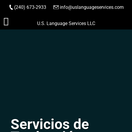
(240) 673-2933
|
info@uslanguageservices.com
HACER PEDIDO
Saltar
U.S. Language Services LLC
al
contenido
Servicios de