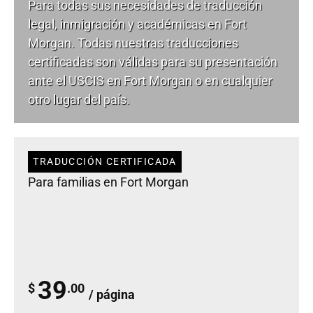
Para todas sus necesidades de
traducción
legal
, inmigración y académicas en Fort
Morgan. Todas nuestras traducciones
certificadas son válidas para su presentación
ante el USCIS en Fort Morgan o en cualquier
otro lugar del país.
TRADUCCIÓN CERTIFICADA
Para familias en Fort Morgan
39
$
.00
/ página