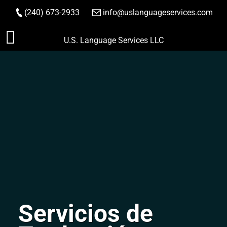
(240) 673-2933
|
info@uslanguageservices.com
HACER PEDIDO
Saltar
U.S. Language Services LLC
al
contenido
Servicios de