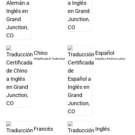
Chino
Español
Simplificado & Tradicional
España y América Latina
Francés
Inglés