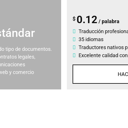
0.12
$
/ palabra
stándar
Traducción profesiona
35 idiomas
Traductores nativos p
odo tipo de documentos.
Excelente calidad con
ontratos legales,
nicaciones
 web y comercio
HAC