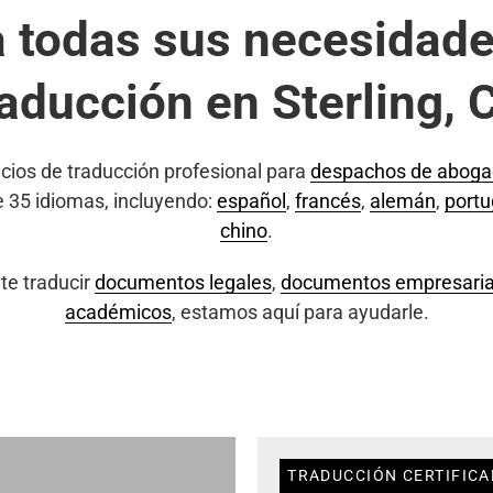
a todas sus necesidade
raducción en Sterling, 
cios de traducción profesional para
despachos de abog
e 35 idiomas, incluyendo:
español
,
francés
,
alemán
,
port
chino
.
te traducir
documentos legales
,
documentos empresaria
académicos
, estamos aquí para ayudarle.
TRADUCCIÓN CERTIFICA