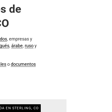
s de
CO
ados
, empresas y
ugués
,
árabe
,
ruso
y
les
o
documentos
DA EN STERLING, CO