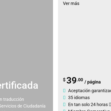
Ver más
39
$
.00
/ página
rtificada
Aceptación garantiza
35 idiomas
un traducción
En tan solo 24 horas
 Servicios de Ciudadanía