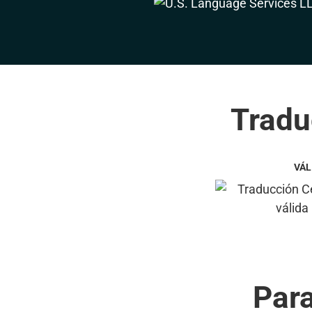
Tradu
VÁL
Par