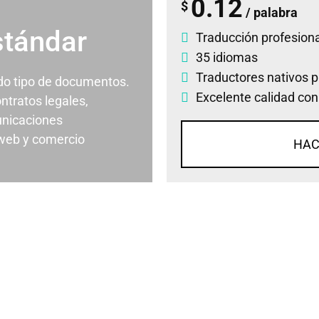
0.12
$
/ palabra
stándar
Traducción profesiona
35 idiomas
Traductores nativos p
odo tipo de documentos.
Excelente calidad con
ontratos legales,
nicaciones
 web y comercio
HAC