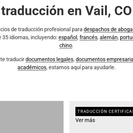
traducción en Vail, CO
cios de traducción profesional para
despachos de abog
e 35 idiomas, incluyendo:
español
,
francés
,
alemán
,
port
chino
.
te traducir
documentos legales
,
documentos empresaria
académicos
, estamos aquí para ayudarle.
TRADUCCIÓN CERTIFICAD
Ver más