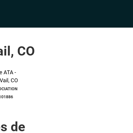
il, CO
OCIATION
101886
s de