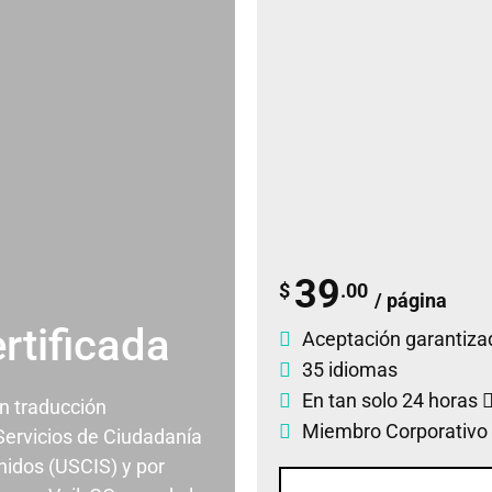
39
$
.00
/ página
rtificada
Aceptación garantiza
35 idiomas
En tan solo 24 horas
un traducción
Miembro Corporativo
 Servicios de Ciudadanía
nidos (USCIS) y por