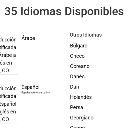
35 Idiomas Disponibles
Otros Idiomas
Árabe
Búlgaro
Checo
Coreano
Danés
Dari
Español
España y América Latina
Holandés
Persa
Georgiano
Griego