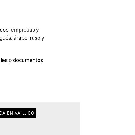
ados
, empresas y
ugués
,
árabe
,
ruso
y
les
o
documentos
A EN VAIL, CO