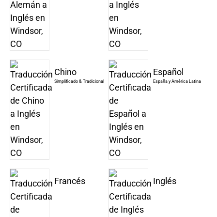
Chino
Español
Simplificado & Tradicional
España y América Latina
Francés
Inglés