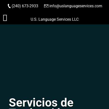
(240) 673-2933
|
info@uslanguageservices.com
HACER PEDIDO
Saltar
U.S. Language Services LLC
al
contenido
Servicios de