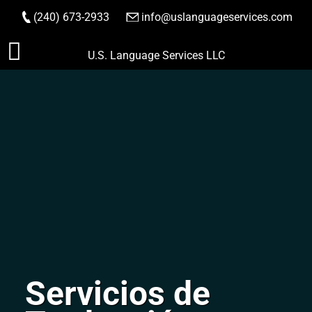
(240) 673-2933
|
info@uslanguageservices.com
HACER PEDIDO
Saltar
U.S. Language Services LLC
al
contenido
Servicios de