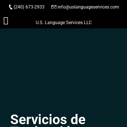
(240) 673-2933
|
info@uslanguageservices.com
HACER PEDIDO
Saltar
U.S. Language Services LLC
al
contenido
Servicios de