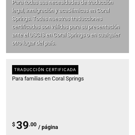
Para todas sus necesidades de
traducción
legal
, inmigración y académicas en Coral
Springs. Todas nuestras traducciones
certificadas son válidas para su presentación
ante el USCIS en Coral Springs o en cualquier
otro lugar del país.
TRADUCCIÓN CERTIFICADA
Para familias en Coral Springs
39
$
.00
/ página