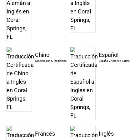
Chino
Español
Simplificado & Tradicional
España y América Latina
Francés
Inglés