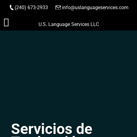
(240) 673-2933
|
info@uslanguageservices.com
HACER PEDIDO
Saltar
U.S. Language Services LLC
al
contenido
Servicios de