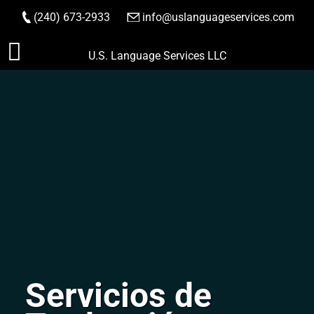
(240) 673-2933
|
info@uslanguageservices.com
HACER PEDIDO
Saltar
U.S. Language Services LLC
al
contenido
Servicios de