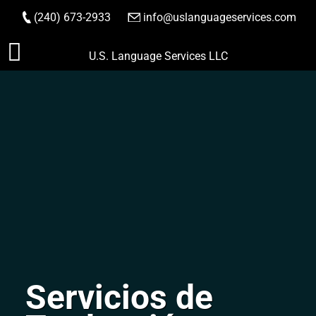
(240) 673-2933
|
info@uslanguageservices.com
HACER PEDIDO
Saltar
U.S. Language Services LLC
al
contenido
Servicios de