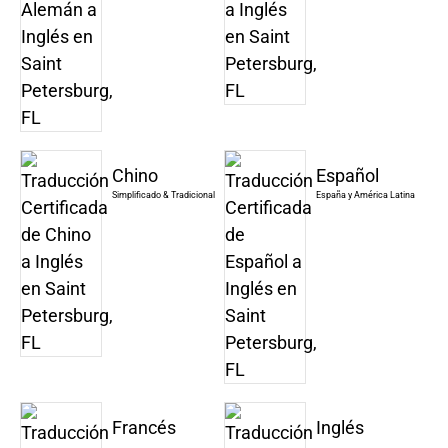
Chino
Español
Simplificado & Tradicional
España y América Latina
Francés
Inglés