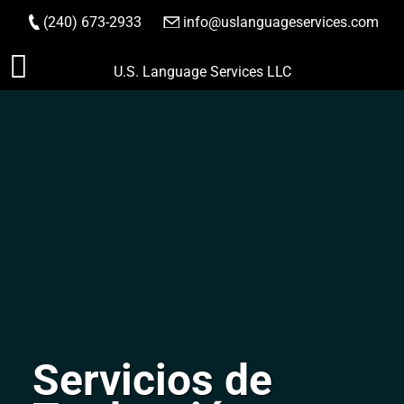
(240) 673-2933
|
info@uslanguageservices.com
HACER PEDIDO
Saltar
U.S. Language Services LLC
al
contenido
Servicios de