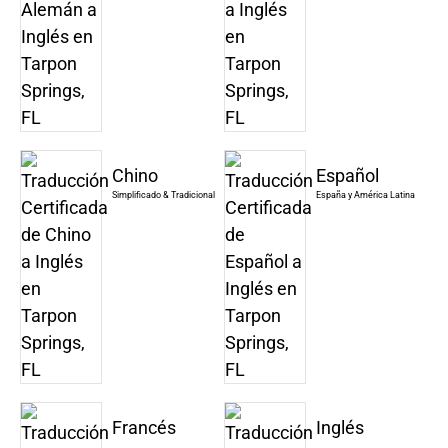
Chino
Español
Simplificado & Tradicional
España y América Latina
Francés
Inglés