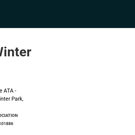
Winter
OCIATION
101886