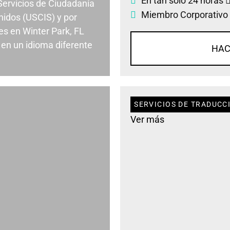
En tan solo 24 horas
 Servicios de Ciudadanía
Miembro Corporativo
nidos (USCIS) y por
s en Winter Park, FL
en un idioma diferente
HAC
SERVICIOS DE TRADUCCI
Ver más