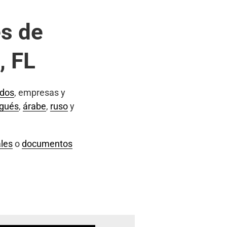
s de
, FL
ados
, empresas y
ugués
,
árabe
,
ruso
y
les
o
documentos