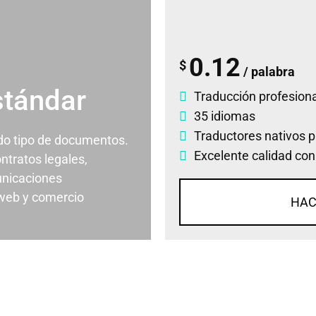
0.12
$
/ palabra
stándar
Traducción profesiona
35 idiomas
Traductores nativos p
odo tipo de documentos.
Excelente calidad con
ontratos legales,
nicaciones
 web y comercio
HAC