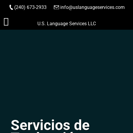
(240) 673-2933
|
info@uslanguageservices.com
HACER PEDIDO
Saltar
U.S. Language Services LLC
al
contenido
Servicios de