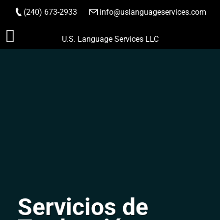
(240) 673-2933
|
info@uslanguageservices.com
HACER PEDIDO
Saltar
U.S. Language Services LLC
al
contenido
Servicios de