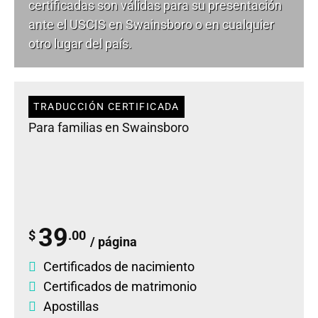
certificadas son válidas para su presentación
ante el USCIS en Swainsboro o en cualquier
otro lugar del país.
TRADUCCIÓN CERTIFICADA
Para familias en Swainsboro
39
$
.00
/ página
Certificados de nacimiento
Certificados de matrimonio
Apostillas