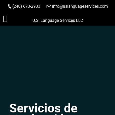
(240) 673-2933
|
info@uslanguageservices.com
HACER PEDIDO
Saltar
U.S. Language Services LLC
al
contenido
Servicios de