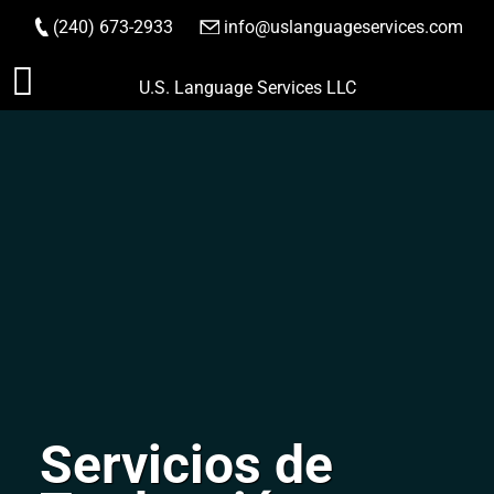
(240) 673-2933
|
info@uslanguageservices.com
HACER PEDIDO
Saltar
U.S. Language Services LLC
al
contenido
Servicios de