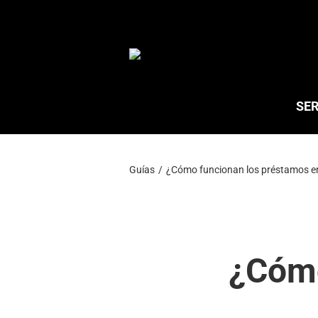
Saltar
al
contenido
SER
Guías
¿Cómo funcionan los préstamos e
¿Cómo