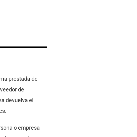
oma prestada de
oveedor de
sa devuelva el
es.
persona o empresa