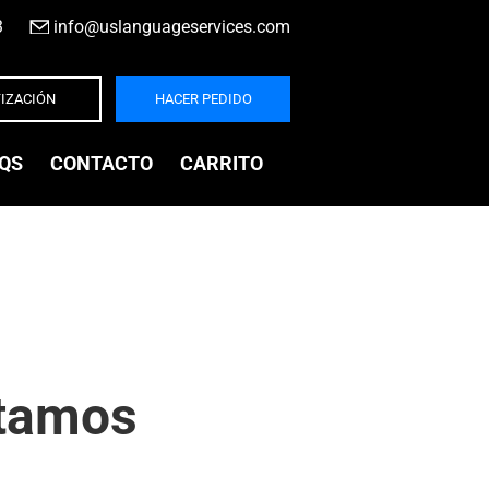
3
|
info@uslanguageservices.com
IZACIÓN
HACER PEDIDO
QS
CONTACTO
CARRITO
stamos