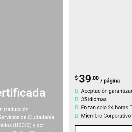
39
$
.00
/ página
rtificada
Aceptación garantiza
35 idiomas
En tan solo 24 horas
un traducción
Miembro Corporativo
 Servicios de Ciudadanía
nidos (USCIS) y por