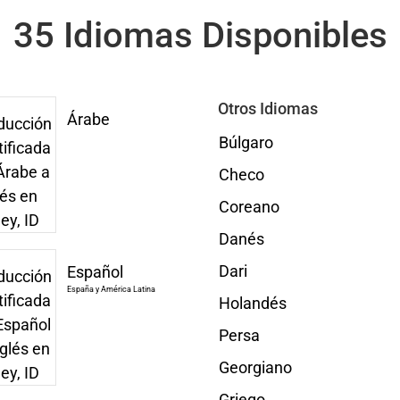
35 Idiomas Disponibles
Otros Idiomas
Árabe
Búlgaro
Checo
Coreano
Danés
Dari
Español
España y América Latina
Holandés
Persa
Georgiano
Griego