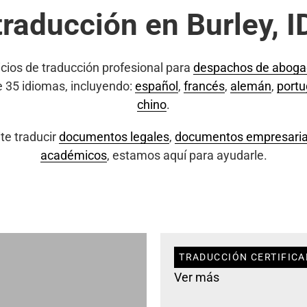
traducción en Burley, I
cios de traducción profesional para
despachos de abog
e 35 idiomas, incluyendo:
español
,
francés
,
alemán
,
port
chino
.
te traducir
documentos legales
,
documentos empresaria
académicos
, estamos aquí para ayudarle.
TRADUCCIÓN CERTIFICAD
Ver más