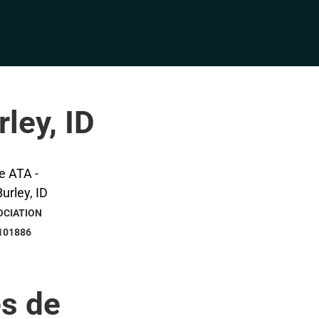
ley, ID
OCIATION
101886
s de