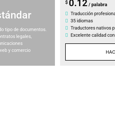
0.12
$
/ palabra
stándar
Traducción profesiona
35 idiomas
Traductores nativos p
odo tipo de documentos.
Excelente calidad con
ontratos legales,
nicaciones
 web y comercio
HAC