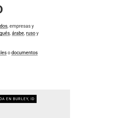
D
ados
, empresas y
ugués
,
árabe
,
ruso
y
les
o
documentos
A EN BURLEY, ID