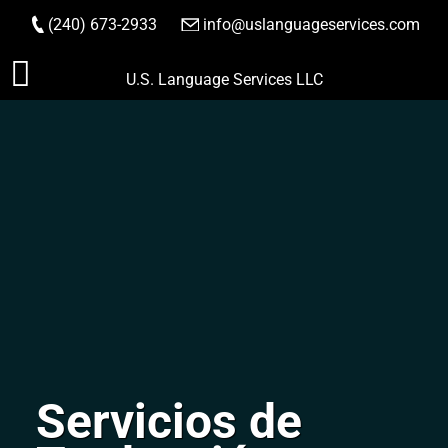
(240) 673-2933
|
info@uslanguageservices.com
HACER PEDIDO
Saltar
U.S. Language Services LLC
al
contenido
Servicios de