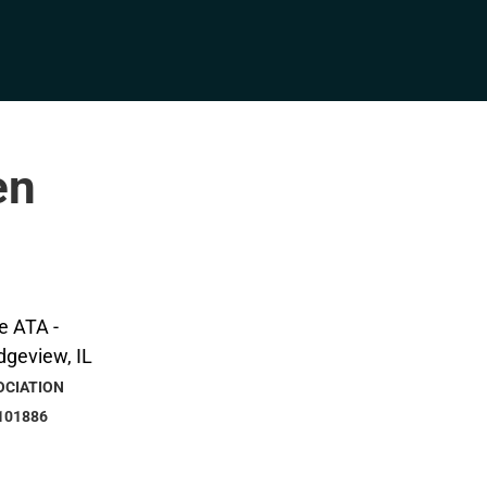
en
OCIATION
101886