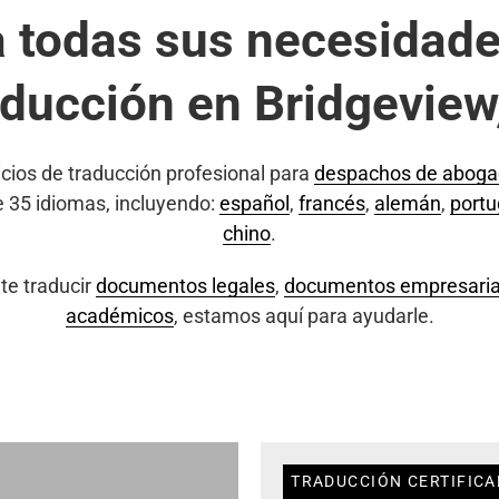
a todas sus necesidade
aducción en Bridgeview,
cios de traducción profesional para
despachos de abog
e 35 idiomas, incluyendo:
español
,
francés
,
alemán
,
port
chino
.
te traducir
documentos legales
,
documentos empresaria
académicos
, estamos aquí para ayudarle.
TRADUCCIÓN CERTIFICAD