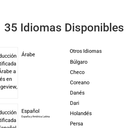
35 Idiomas Disponibles
Otros Idiomas
Árabe
Búlgaro
Checo
Coreano
Danés
Dari
Español
Holandés
España y América Latina
Persa