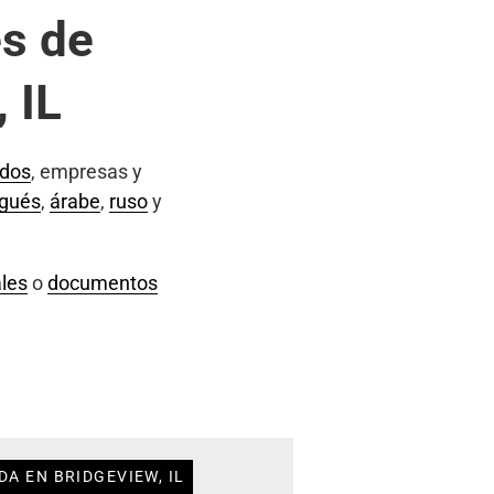
s de
 IL
ados
, empresas y
ugués
,
árabe
,
ruso
y
les
o
documentos
A EN BRIDGEVIEW, IL