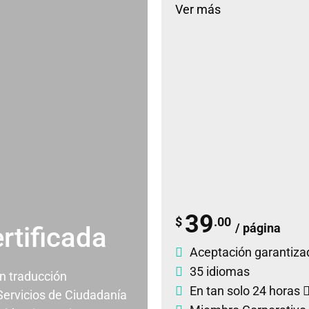
Ver más
39
$
.00
/ página
rtificada
Aceptación garantiza
35 idiomas
un traducción
En tan solo 24 horas
 Servicios de Ciudadanía