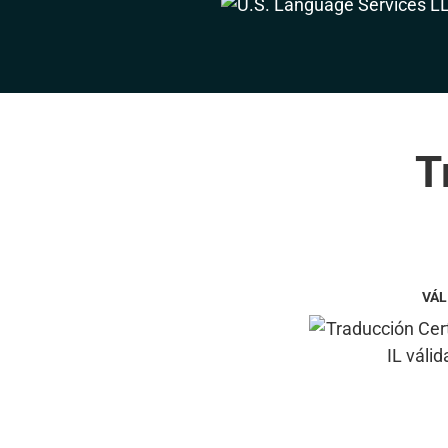
T
VÁL