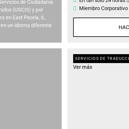
En tan solo 24 horas
 Servicios de Ciudadanía
Miembro Corporativo
nidos (USCIS) y por
s en East Peoria, IL
en un idioma diferente
HAC
SERVICIOS DE TRADUCCI
Ver más