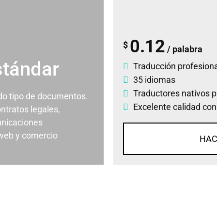
0.12
$
/ palabra
stándar
Traducción profesiona
35 idiomas
Traductores nativos p
odo tipo de documentos.
Excelente calidad con
ontratos legales,
nicaciones
 web y comercio
HAC