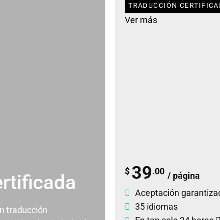
TRADUCCIÓN CERTIFICAD
Ver más
39
$
.00
/ página
rtificada
Aceptación garantiza
35 idiomas
un traducción