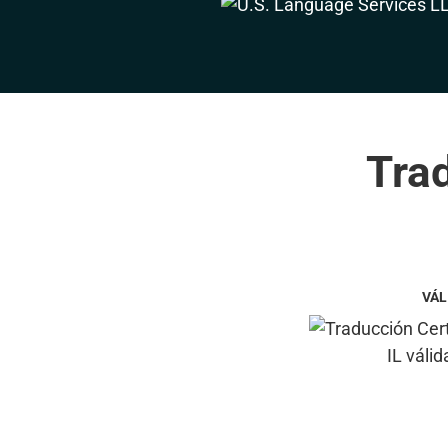
Trad
VÁL