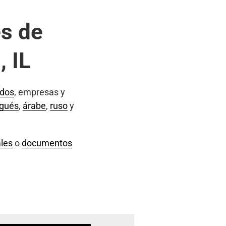
s de
, IL
ados
, empresas y
ugués
,
árabe
,
ruso
y
les
o
documentos