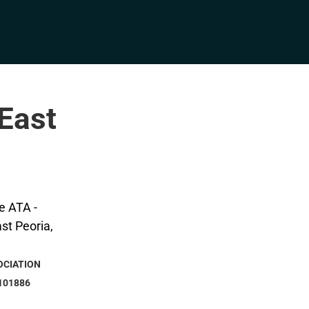
 East
OCIATION
101886