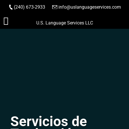
(240) 673-2933
|
info@uslanguageservices.com
HACER PEDIDO
Saltar
U.S. Language Services LLC
al
contenido
Servicios de