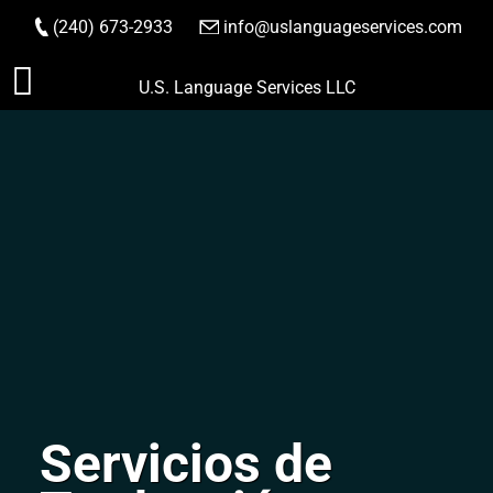
(240) 673-2933
|
info@uslanguageservices.com
HACER PEDIDO
Saltar
U.S. Language Services LLC
al
contenido
Servicios de