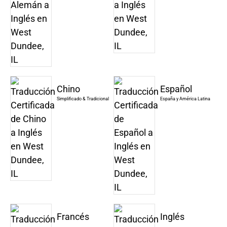
Chino
Español
Simplificado & Tradicional
España y América Latina
Francés
Inglés