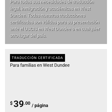
Para todas sus necesidades de
traducción
legal
, inmigración y académicas en West
Dundee. Todas nuestras traducciones
certificadas son válidas para su presentación
ante el USCIS en West Dundee o en cualquier
otro lugar del país.
TRADUCCIÓN CERTIFICADA
Para familias en West Dundee
39
$
.00
/ página