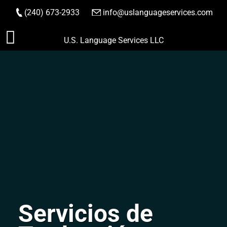
(240) 673-2933
|
info@uslanguageservices.com
HACER PEDIDO
Saltar
U.S. Language Services LLC
al
contenido
Servicios de