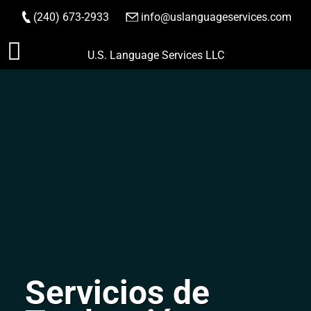
(240) 673-2933
|
info@uslanguageservices.com
HACER PEDIDO
Saltar
U.S. Language Services LLC
al
contenido
Servicios de