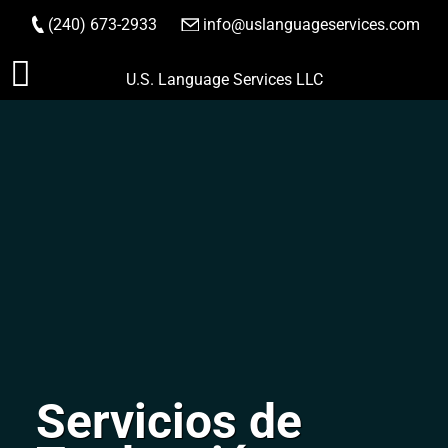
(240) 673-2933
|
info@uslanguageservices.com
HACER PEDIDO
Saltar
U.S. Language Services LLC
al
contenido
Servicios de