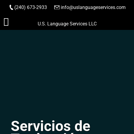
(240) 673-2933
|
info@uslanguageservices.com
HACER PEDIDO
Saltar
U.S. Language Services LLC
al
contenido
Servicios de