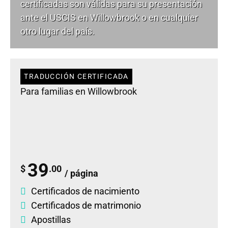
certificadas son válidas para su presentación
ante el USCIS en Willowbrook o en cualquier
otro lugar del país.
TRADUCCIÓN CERTIFICADA
Para familias en Willowbrook
39
$
.00
/ página
Certificados de nacimiento
Certificados de matrimonio
Apostillas