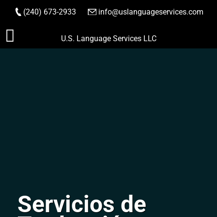
(240) 673-2933
|
info@uslanguageservices.com
HACER PEDIDO
Saltar
U.S. Language Services LLC
al
contenido
Servicios de