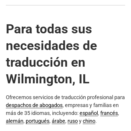
Para todas sus
necesidades de
traducción en
Wilmington, IL
Ofrecemos servicios de traducción profesional para
despachos de abogados
, empresas y familias en
más de 35 idiomas, incluyendo:
español
,
francés
,
alemán
,
portugués
,
árabe
,
ruso
y
chino
.