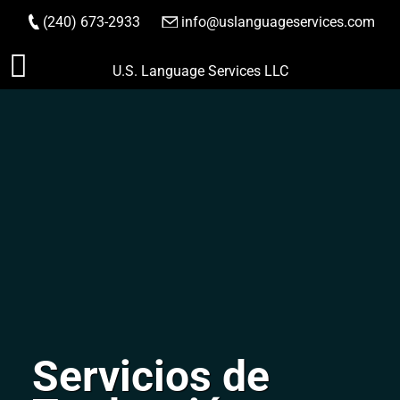
(240) 673-2933
|
info@uslanguageservices.com
HACER PEDIDO
Saltar
U.S. Language Services LLC
al
contenido
Servicios de