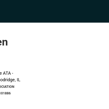
en
OCIATION
101886