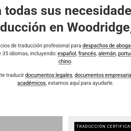
a todas sus necesidade
aducción en Woodridge,
cios de traducción profesional para
despachos de abog
e 35 idiomas, incluyendo:
español
,
francés
,
alemán
,
port
chino
.
te traducir
documentos legales
,
documentos empresaria
académicos
, estamos aquí para ayudarle.
TRADUCCIÓN CERTIFICA