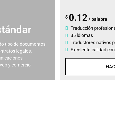
0.12
$
/ palabra
stándar
Traducción profesiona
35 idiomas
Traductores nativos p
odo tipo de documentos.
Excelente calidad con
ontratos legales,
nicaciones
 web y comercio
HAC