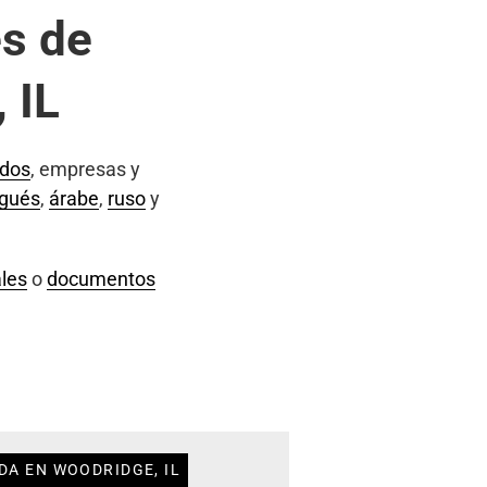
s de
 IL
ados
, empresas y
ugués
,
árabe
,
ruso
y
les
o
documentos
DA EN WOODRIDGE, IL