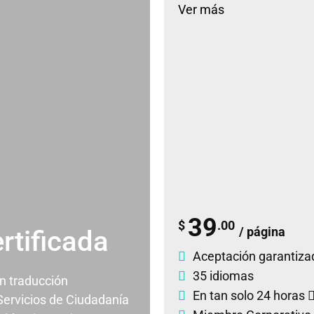
Ver más
39
$
.00
/ página
rtificada
Aceptación garantiza
35 idiomas
un traducción
En tan solo 24 horas
 Servicios de Ciudadanía