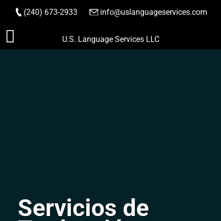
(240) 673-2933
|
info@uslanguageservices.com
HACER PEDIDO
Saltar
U.S. Language Services LLC
al
contenido
Servicios de