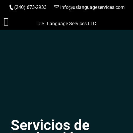
(240) 673-2933
|
info@uslanguageservices.com
HACER PEDIDO
Saltar
U.S. Language Services LLC
al
contenido
Servicios de