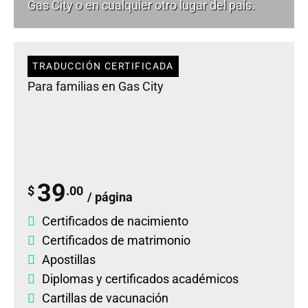
Gas City o en cualquier otro lugar del país.
TRADUCCIÓN CERTIFICADA
Para familias en Gas City
39
$
.00
/ página
Certificados de nacimiento
Certificados de matrimonio
Apostillas
Diplomas
y
certificados académicos
Cartillas de vacunación