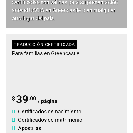
certificadas son válidas para su presentación
ante el USCIS en Greencastle o en cualquier
otro lugar del país.
TRADUCCIÓN CERTIFICADA
Para familias en Greencastle
39
$
.00
/ página
Certificados de nacimiento
Certificados de matrimonio
Apostillas