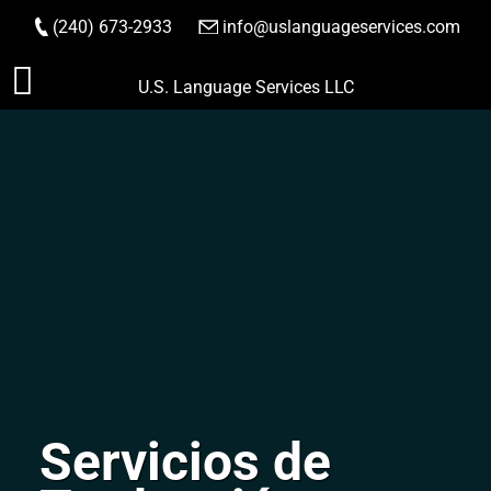
(240) 673-2933
|
info@uslanguageservices.com
HACER PEDIDO
Saltar
U.S. Language Services LLC
al
contenido
Servicios de