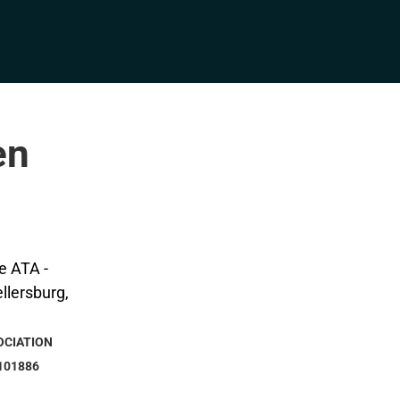
en
OCIATION
101886