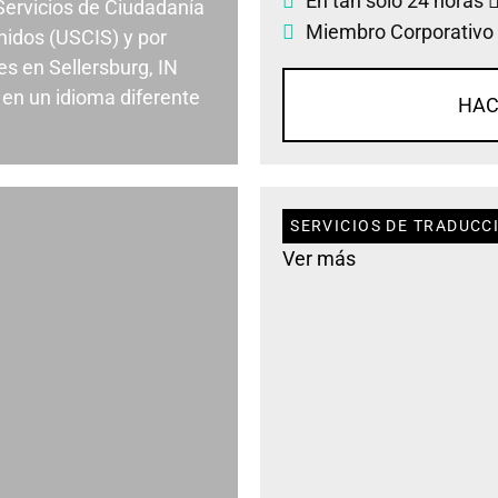
En tan solo 24 horas
 Servicios de Ciudadanía
Miembro Corporativo
nidos (USCIS) y por
s en Sellersburg, IN
en un idioma diferente
HAC
SERVICIOS DE TRADUCC
Ver más