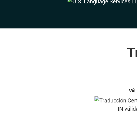
T
VÁL