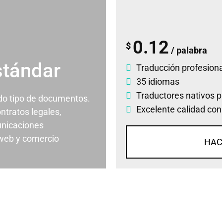
0.12
$
/ palabra
stándar
Traducción profesiona
35 idiomas
Traductores nativos p
odo tipo de documentos.
Excelente calidad con
ontratos legales,
nicaciones
 web y comercio
HAC