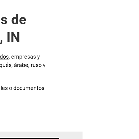
s de
, IN
ados
, empresas y
ugués
,
árabe
,
ruso
y
les
o
documentos