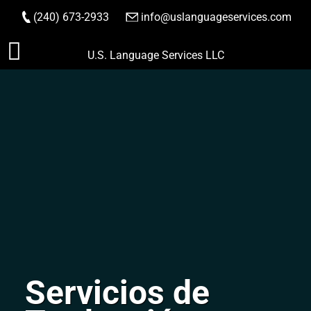
(240) 673-2933
|
info@uslanguageservices.com
HACER PEDIDO
Saltar
U.S. Language Services LLC
al
contenido
Servicios de