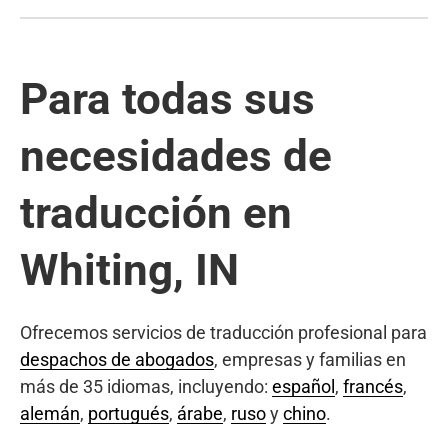
Para todas sus
necesidades de
traducción en
Whiting, IN
Ofrecemos servicios de traducción profesional para
despachos de abogados
, empresas y familias en
más de 35 idiomas, incluyendo:
español
,
francés
,
alemán
,
portugués
,
árabe
,
ruso
y
chino
.