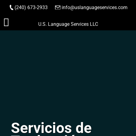
(240) 673-2933
|
info@uslanguageservices.com
HACER PEDIDO
Saltar
U.S. Language Services LLC
al
contenido
Servicios de