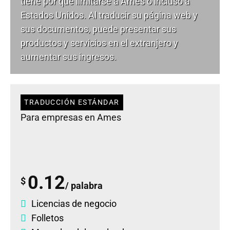
tiene por qué limitarse a Ames o incluso a
Estados Unidos. Al traducir su página web y
sus documentos, puede presentar sus
productos y servicios en el extranjero y
aumentar sus ingresos.
TRADUCCIÓN ESTÁNDAR
Para empresas en Ames
0.12
$
/ palabra
Licencias de negocio
Folletos