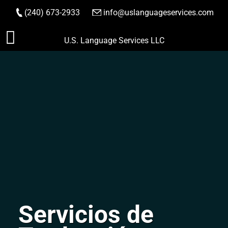
(240) 673-2933
|
info@uslanguageservices.com
HACER PEDIDO
Saltar
U.S. Language Services LLC
al
contenido
Servicios de