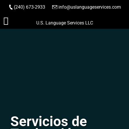
(240) 673-2933
|
info@uslanguageservices.com
HACER PEDIDO
Saltar
U.S. Language Services LLC
al
contenido
Servicios de