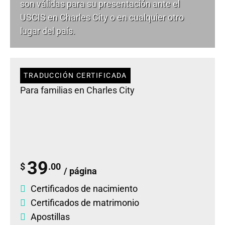
son válidas para su presentación ante el
USCIS en Charles City o en cualquier otro
lugar del país.
TRADUCCIÓN CERTIFICADA
Para familias en Charles City
39
$
.00
/ página
Certificados de nacimiento
Certificados de matrimonio
Apostillas