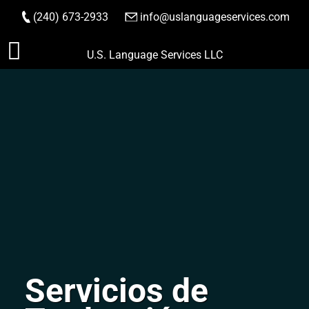
(240) 673-2933
|
info@uslanguageservices.com
HACER PEDIDO
Saltar
U.S. Language Services LLC
al
contenido
Servicios de