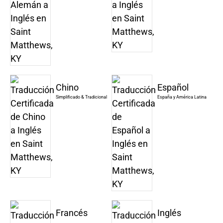
Chino
Español
Simplificado & Tradicional
España y América Latina
Francés
Inglés