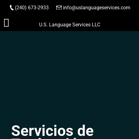
(240) 673-2933
|
info@uslanguageservices.com
HACER PEDIDO
Saltar
U.S. Language Services LLC
al
contenido
Servicios de