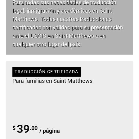
Para todas sus necesidades de
traducción
legal
, inmigración y académicas en Saint
Matthews. Todas nuestras traducciones
certificadas son válidas para su presentación
ante el USCIS en Saint Matthews o en
cualquier otro lugar del país.
TRADUCCIÓN CERTIFICADA
Para familias en Saint Matthews
39
$
.00
/ página