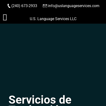
(240) 673-2933
|
info@uslanguageservices.com
HACER PEDIDO
Saltar
U.S. Language Services LLC
al
contenido
Servicios de