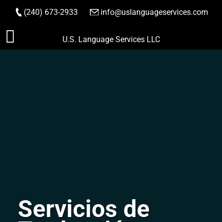
(240) 673-2933
|
info@uslanguageservices.com
HACER PEDIDO
Saltar
U.S. Language Services LLC
al
contenido
Servicios de