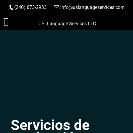
(240) 673-2933
|
info@uslanguageservices.com
HACER PEDIDO
Saltar
U.S. Language Services LLC
al
contenido
Servicios de